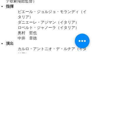
テ歌劇場総監督）
指揮
ピエール・ジョルジョ・モランディ（イ
タリア）
ダニエーレ・アジマン（イタリア）
ロベルト・ジャノーラ（イタリア）
奥村 哲也
中井 章徳
演出
カルロ・アントニオ・デ・ルチア（イタ
リア）
アルフレード・コルニ（イタリア）
イタロ・ヌンツィアータ（イタリア）
井原 広樹
久恒 秀典
ソプラノ
アンナリタ・エスポジト（イタリア）
バルバラ・デ・マイオ（アメリカ）
アンナ・ヴァルデタッラ（イタリア）
ミンマ・ブリガンティ（イタリア）
フィオレッラ・プランディーニ（イタリ
ア）
ロセッラ・レドーリア（イタリア）
イーラ・イオセヴィッチ（イタリア）
メゾ･ソプラノ