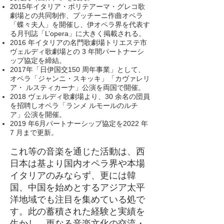
2015年イタリア・ポリテアーマ・グレコ歌
劇場との共同制作、プッチーニ作曲オペラ
「蝶々夫人」を開催し、伊オペラ界を代表す
る月刊誌「L’opera」に大きく掲載される。
2016 年イタリアの名門歌劇場トリエステ市
ヴェルディ歌劇場との 3 年間パートナーシ
ップ協定を締結。
2017年「日伊国交150 周年事業」として、
オペラ「ジャンニ・スキッキ」「カヴァレリ
ア・ ルスティカーナ」公演を両国で開催。
2018 ヴェルディ歌劇場より、30 余名の団員
を招聘しオペラ「ランメ ルモールのルチ
ア」公演を開催。
2019 年6月パートナーシップ協定を2022 年
7 月まで更新。
これ等の音楽を通じた活動は、西
日本は基より国内オペラ界や本場
イタリアのみならず、更には韓
国、中国を始めとするアジア太平
洋地域でも注目を集めている処で
す。此の蓄積された経験と実績を
生かし、更なる音楽文化の交流・