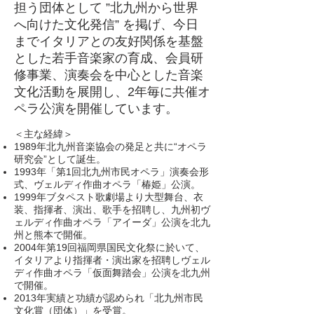
担う団体として ”北九州から世界
へ向けた文化発信” を掲げ、今日
までイタリアとの友好関係を基盤
とした若手音楽家の育成、会員研
修事業、演奏会を中心とした音楽
文化活動を展開し、2年毎に共催オ
ペラ公演を開催しています。
＜主な経緯＞
1989年北九州音楽協会の発足と共に“オペラ
研究会”として誕生。
1993年「第1回北九州市民オペラ」演奏会形
式、ヴェルディ作曲オペラ「椿姫」公演。
1999年ブタペスト歌劇場より大型舞台、衣
装、指揮者、演出、歌手を招聘し、九州初ヴ
ェルディ作曲オペラ「アイーダ」公演を北九
州と熊本で開催。
2004年第19回福岡県国民文化祭に於いて、
イタリアより指揮者・演出家を招聘しヴェル
ディ作曲オペラ「仮面舞踏会」公演を北九州
で開催。
2013年実績と功績が認められ「北九州市民
文化賞（団体）」を受賞。