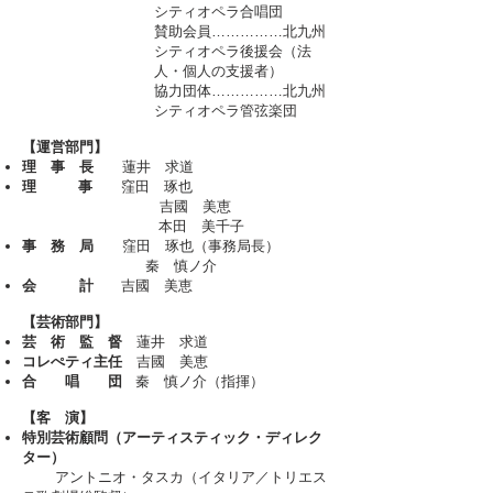
シティオペラ合唱団
賛助会員……………北九州
シティオペラ後援会（法
人・個人の支援者）
協力団体……………北九州
シティオペラ管弦楽団
【運営部門】
理 事 長
蓮井 求道
理 事
窪田 琢也
吉國 美恵
本田 美千子
事 務 局
窪田 琢也（事務局長）
秦 慎ノ介
​会 計
吉國 美恵
【芸術部門】
芸 術 監 督
蓮井 求道
コレぺティ主任
吉國 美恵
合 唱 団
秦 慎ノ介（指揮）
【客 演】
特別芸術顧問（アーティスティック・ディレク
ター）
アントニオ・タスカ（イタリア／トリエス