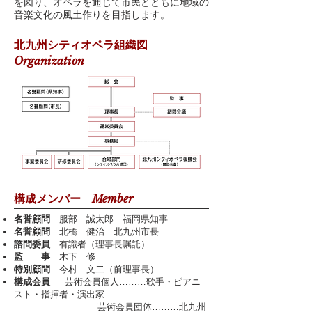
を図り、オペラを通じて市民とともに地域の
音楽文化の風土作りを目指します。
北九州シティオペラ組織図
Organization
Member
構成メンバー
名誉顧問
服部 誠太郎 福岡県知事
名誉顧問
北橋 健治 北九州市長
諮問委員
有識者（理事長嘱託）
監 事
木下 修
特別顧問
今村 文二（前理事長）
構成会員
芸術会員個人………歌手・ピアニ
スト・指揮者・演出家
芸術会員団体………北九州