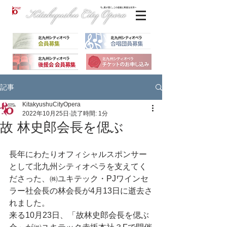
記事
KitakyushuCityOpera
2022年10月25日
読了時間: 1分
故 林史郎会長を偲ぶ
長年にわたりオフィシャルスポンサー
として北九州シティオペラを支えてく
ださった、㈱ユキテック・PJワインセ
ラー社会長の林会長が4月13日に逝去さ
れました。
来る10月23日、「故林史郎会長を偲ぶ